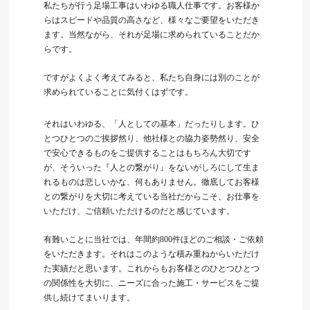
私たちが行う足場工事はいわゆる職人仕事です。お客様か
らはスピードや品質の高さなど、様々なご要望をいただき
ます。当然ながら、それが足場に求められていることだか
らです。
ですがよくよく考えてみると、私たち自身には別のことが
求められていることに気付くはずです。
それはいわゆる、「人としての基本」だったりします。ひ
とつひとつのご挨拶然り、他社様との協力姿勢然り、安全
で安心できるものをご提供することはもちろん大切です
が、そういった『人との繋がり』をないがしろにして生ま
れるものは悲しいかな、何もありません。徹底してお客様
との繋がりを大切に考えている当社だからこそ、お仕事を
いただけ、ご信頼いただけるのだと感じています。
有難いことに当社では、年間約800件ほどのご相談・ご依頼
をいただきます。それはこのような積み重ねからいただけ
た実績だと思います。これからもお客様とのひとつひとつ
の関係性を大切に、ニーズに合った施工・サービスをご提
供し続けてまいります。